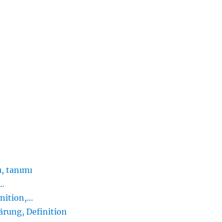
, tanımı
e…
nition,…
rung, Definition