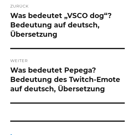
Beitragsnavigation
ZURÜCK
Was bedeutet „VSCO dog“?
Vorheriger
Beitrag:
Bedeutung auf deutsch,
Übersetzung
WEITER
Was bedeutet Pepega?
Nächster
Beitrag:
Bedeutung des Twitch-Emote
auf deutsch, Übersetzung