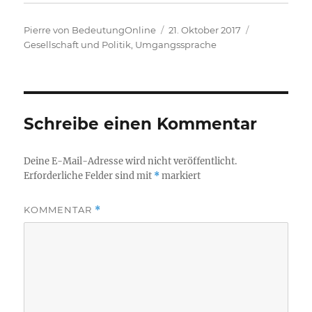
Autor
Veröffentlicht
Kategorien
Pierre von BedeutungOnline
21. Oktober 2017
am
Gesellschaft und Politik
,
Umgangssprache
Schreibe einen Kommentar
Deine E-Mail-Adresse wird nicht veröffentlicht.
Erforderliche Felder sind mit
*
markiert
KOMMENTAR
*