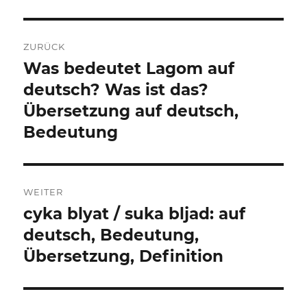
Beitragsnavigation
ZURÜCK
Was bedeutet Lagom auf
Vorheriger
Beitrag:
deutsch? Was ist das?
Übersetzung auf deutsch,
Bedeutung
WEITER
cyka blyat / suka bljad: auf
Nächster
Beitrag:
deutsch, Bedeutung,
Übersetzung, Definition