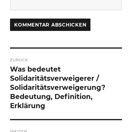
Beitragsnavigation
ZURÜCK
Was bedeutet
Vorheriger
Beitrag:
Solidaritätsverweigerer /
Solidaritätsverweigerung?
Bedeutung, Definition,
Erklärung
WEITER