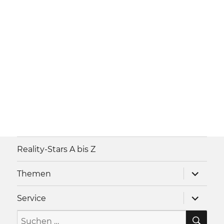
Reality-Stars A bis Z
Unterme
Themen
anzeigen
Unterme
Service
anzeigen
SU
Suche