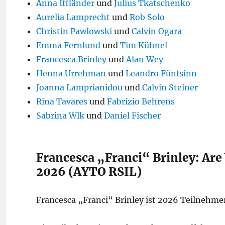
Anna Iffländer
und
Julius Tkatschenko
Aurelia Lamprecht
und
Rob Solo
Christin Pawlowski
und
Calvin Ogara
Emma Fernlund
und
Tim Kühnel
Francesca Brinley
und
Alan Wey
Henna Urrehman
und
Leandro Fünfsinn
Joanna Lamprianidou
und
Calvin Steiner
Rina Tavares
und
Fabrizio Behrens
Sabrina Wlk
und
Daniel Fischer
Francesca „Franci“ Brinley: Are
2026 (AYTO RSIL)
Francesca „Franci“ Brinley ist 2026 Teilnehmer