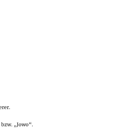
erer.
 bzw. „Jowo“.