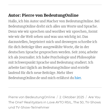
Autor:
Pierre von BedeutungOnline
Hallo, ich bin Autor und Macher von BedeutungOnline. Bei
BedeutungOnline dreht sich alles um Worte und Sprache.
Denn wie wir sprechen und worüber wir sprechen, formt
wie wir die Welt sehen und was uns wichtig ist. Das
darzustellen, begeistert mich und deswegen schreibe ich
für dich Beiträge über ausgewählte Worte, die in der
deutschen Sprache gesprochen werden. Seit 2004 arbeite
ich als Journalist. Ich habe Psychologie und Philosophie
mit Schwerpunkt Sprache und Bedeutung studiert. Ich
arbeite fast täglich an BedeutungOnline und erstelle
laufend für dich neue Beiträge. Mehr über
BedeutungOnline.de und mich erfährst du
hier
.
Autor
Veröffentlicht
Kategorien
Pierre von BedeutungOnline
2. Oktober 2025
Are You
am
The One? Realitystars in Love AYTO RSIL
,
The 50
,
TV-Shows
und TV-Show-Teilnehmer