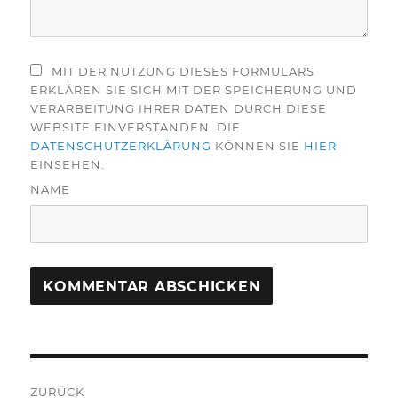
MIT DER NUTZUNG DIESES FORMULARS
ERKLÄREN SIE SICH MIT DER SPEICHERUNG UND
VERARBEITUNG IHRER DATEN DURCH DIESE
WEBSITE EINVERSTANDEN. DIE
DATENSCHUTZERKLÄRUNG
KÖNNEN SIE
HIER
EINSEHEN.
NAME
Beitragsnavigation
ZURÜCK