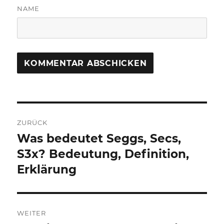
NAME
Beitragsnavigation
ZURÜCK
Was bedeutet Seggs, Secs,
Vorheriger
Beitrag:
S3x? Bedeutung, Definition,
Erklärung
WEITER