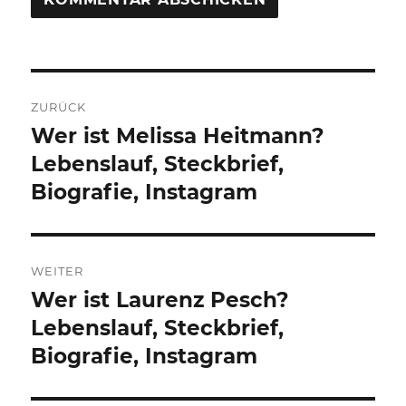
Beitragsnavigation
ZURÜCK
Wer ist Melissa Heitmann?
Vorheriger
Beitrag:
Lebenslauf, Steckbrief,
Biografie, Instagram
WEITER
Wer ist Laurenz Pesch?
Nächster
Beitrag:
Lebenslauf, Steckbrief,
Biografie, Instagram