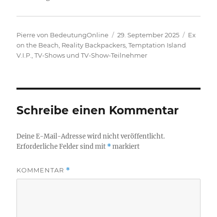
Autor
Veröffentlicht
Kategori
Pierre von BedeutungOnline
29. September 2025
Ex
am
on the Beach
,
Reality Backpackers
,
Temptation Island
V.I.P.
,
TV-Shows und TV-Show-Teilnehmer
Schreibe einen Kommentar
Deine E-Mail-Adresse wird nicht veröffentlicht.
Erforderliche Felder sind mit
*
markiert
KOMMENTAR
*