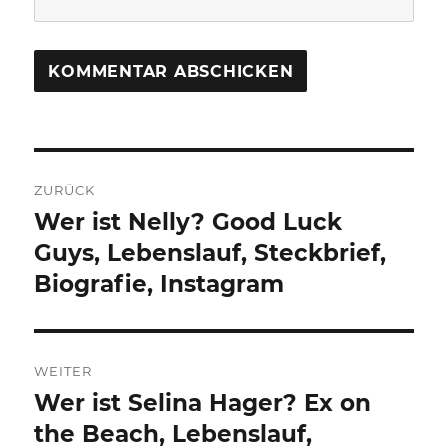
Beitragsnavigation
ZURÜCK
Wer ist Nelly? Good Luck
Vorheriger
Beitrag:
Guys, Lebenslauf, Steckbrief,
Biografie, Instagram
WEITER
Wer ist Selina Hager? Ex on
Nächster
Beitrag:
the Beach, Lebenslauf,