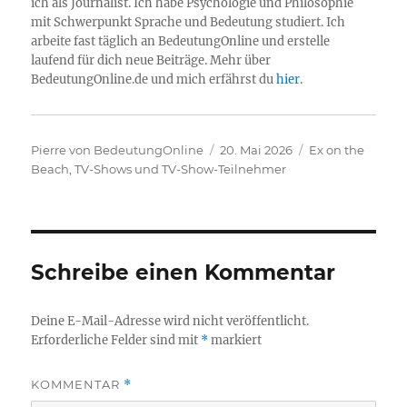
ich als Journalist. Ich habe Psychologie und Philosophie
mit Schwerpunkt Sprache und Bedeutung studiert. Ich
arbeite fast täglich an BedeutungOnline und erstelle
laufend für dich neue Beiträge. Mehr über
BedeutungOnline.de und mich erfährst du
hier
.
Autor
Veröffentlicht
Kategorien
Pierre von BedeutungOnline
20. Mai 2026
Ex on the
am
Beach
,
TV-Shows und TV-Show-Teilnehmer
Schreibe einen Kommentar
Deine E-Mail-Adresse wird nicht veröffentlicht.
Erforderliche Felder sind mit
*
markiert
KOMMENTAR
*