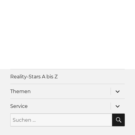
Reality-Stars A bis Z
Unterme
Themen
anzeigen
Unterme
Service
anzeigen
SU
Suche
nach: