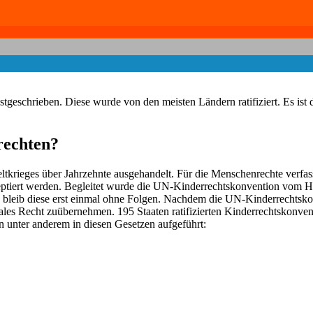
geschrieben. Diese wurde von den meisten Ländern ratifiziert. Es ist d
rechten?
rieges über Jahrzehnte ausgehandelt. Für die Menschenrechte verfas
n akzeptiert werden. Begleitet wurde die UN-Kinderrechtskonvention v
 bleib diese erst einmal ohne Folgen. Nachdem die UN-Kinderrechtsk
ales Recht zuübernehmen. 195 Staaten ratifizierten Kinderrechtskonven
n unter anderem in diesen Gesetzen aufgeführt: