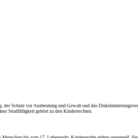
, der Schutz vor Ausbeutung und Gewalt und das Diskriminierungsverbo
er Straffälligkeit gehört zu den Kinderrechten.
Menschen bis zum 17. Lebensjahr. Kinderrechte gelten universell. Si