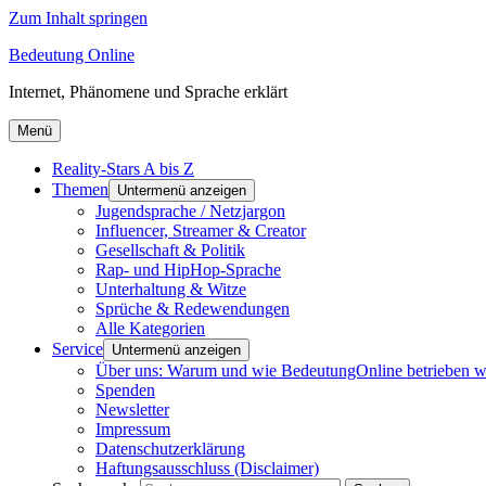
Zum Inhalt springen
Bedeutung Online
Internet, Phänomene und Sprache erklärt
Menü
Reality-Stars A bis Z
Themen
Untermenü anzeigen
Jugendsprache / Netzjargon
Influencer, Streamer & Creator
Gesellschaft & Politik
Rap- und HipHop-Sprache
Unterhaltung & Witze
Sprüche & Redewendungen
Alle Kategorien
Service
Untermenü anzeigen
Über uns: Warum und wie BedeutungOnline betrieben w
Spenden
Newsletter
Impressum
Datenschutzerklärung
Haftungsausschluss (Disclaimer)