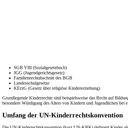
SGB VIII (Sozialgesetzbuch)
JGG (Jugendgerichtsgesetz)
Familienrechtabschnitt des BGB
Landesschulgesetze
KErzG (Gesetz über religiöse Kindererziehung)
Grundlegende Kinderrechte sind beispielsweise das Recht auf Bildung
besondere Würdigung des Alters von Kindern und Jugendlichen bei ein
Umfang der UN-Kinderrechtskonvention
Die UN-Kinderrechtskonvention (kurz UN-KRK) definiert Kinder als 