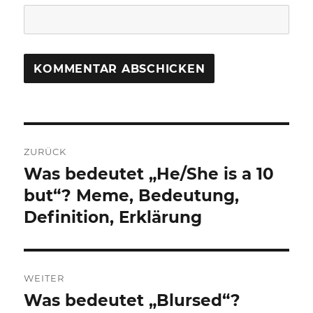
Beitragsnavigation
ZURÜCK
Was bedeutet „He/She is a 10
Vorheriger
Beitrag:
but“? Meme, Bedeutung,
Definition, Erklärung
WEITER
Was bedeutet „Blursed“?
Nächster