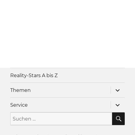
Reality-Stars A bis Z
Unterme
Themen
anzeigen
Unterme
Service
anzeigen
SU
Suche
nach: