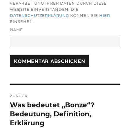
VERARBEITUNG IHRER DATEN DURCH DIESE
WEBSITE EINVERSTANDEN. DIE
DATENSCHUTZERKLÄRUNG
KÖNNEN SIE
HIER
EINSEHEN.
NAME
Beitragsnavigation
ZURÜCK
Was bedeutet „Bonze“?
Vorheriger
Beitrag:
Bedeutung, Definition,
Erklärung