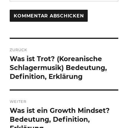
Beitragsnavigation
ZURÜCK
Was ist Trot? (Koreanische
Vorheriger
Beitrag:
Schlagermusik) Bedeutung,
Definition, Erklärung
WEITER
Was ist ein Growth Mindset?
Nächster
Beitrag:
Bedeutung, Definition,