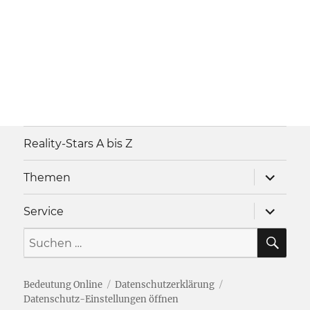
Reality-Stars A bis Z
Unterme
Themen
anzeigen
Unterme
Service
anzeigen
SU
Suche
nach:
Bedeutung Online
Datenschutzerklärung
Datenschutz-Einstellungen öffnen