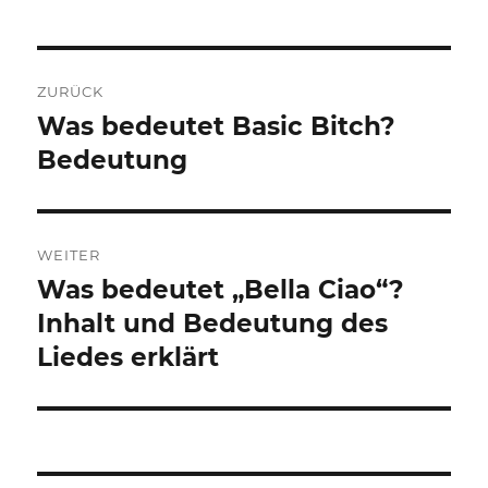
Beitragsnavigation
ZURÜCK
Was bedeutet Basic Bitch?
Vorheriger
Beitrag:
Bedeutung
WEITER
Was bedeutet „Bella Ciao“?
Nächster
Beitrag:
Inhalt und Bedeutung des
Liedes erklärt