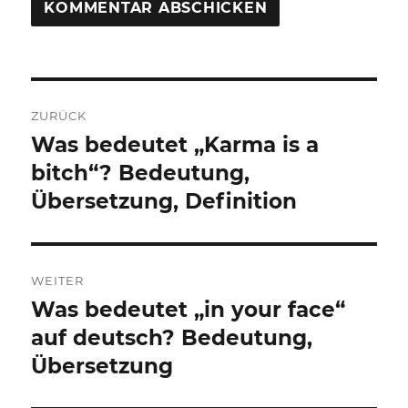
Beitragsnavigation
ZURÜCK
Was bedeutet „Karma is a
Vorheriger
Beitrag:
bitch“? Bedeutung,
Übersetzung, Definition
WEITER
Was bedeutet „in your face“
Nächster
Beitrag:
auf deutsch? Bedeutung,
Übersetzung