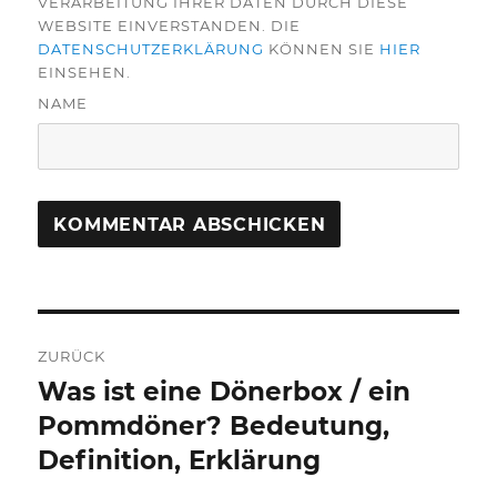
VERARBEITUNG IHRER DATEN DURCH DIESE
WEBSITE EINVERSTANDEN. DIE
DATENSCHUTZERKLÄRUNG
KÖNNEN SIE
HIER
EINSEHEN.
NAME
Beitragsnavigation
ZURÜCK
Was ist eine Dönerbox / ein
Vorheriger
Beitrag:
Pommdöner? Bedeutung,
Definition, Erklärung