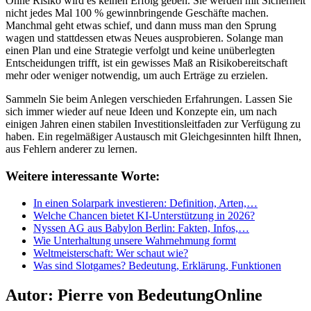
Ohne Risiko wird es keinen Erfolg geben. Sie werden mit Sicherheit
nicht jedes Mal 100 % gewinnbringende Geschäfte machen.
Manchmal geht etwas schief, und dann muss man den Sprung
wagen und stattdessen etwas Neues ausprobieren. Solange man
einen Plan und eine Strategie verfolgt und keine unüberlegten
Entscheidungen trifft, ist ein gewisses Maß an Risikobereitschaft
mehr oder weniger notwendig, um auch Erträge zu erzielen.
Sammeln Sie beim Anlegen verschieden Erfahrungen. Lassen Sie
sich immer wieder auf neue Ideen und Konzepte ein, um nach
einigen Jahren einen stabilen Investitionsleitfaden zur Verfügung zu
haben. Ein regelmäßiger Austausch mit Gleichgesinnten hilft Ihnen,
aus Fehlern anderer zu lernen.
Weitere interessante Worte:
In einen Solarpark investieren: Definition, Arten,…
Welche Chancen bietet KI-Unterstützung in 2026?
Nyssen AG aus Babylon Berlin: Fakten, Infos,…
Wie Unterhaltung unsere Wahrnehmung formt
Weltmeisterschaft: Wer schaut wie?
Was sind Slotgames? Bedeutung, Erklärung, Funktionen
Autor:
Pierre von BedeutungOnline