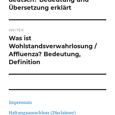
Übersetzung erklärt
WEITER
Was ist
Nächster
Beitrag:
Wohlstandsverwahrlosung /
Affluenza? Bedeutung,
Definition
Impressum
Haftungsausschluss (Disclaimer)