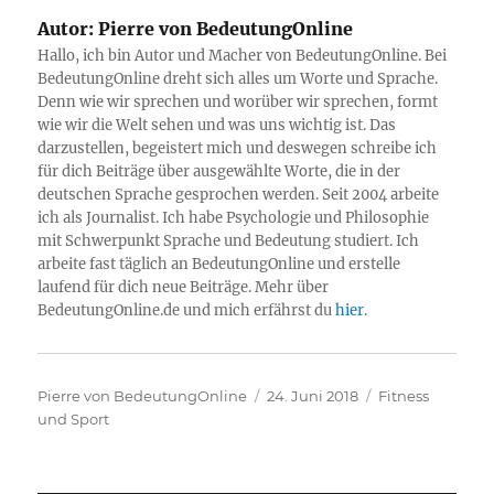
Autor:
Pierre von BedeutungOnline
Hallo, ich bin Autor und Macher von BedeutungOnline. Bei
BedeutungOnline dreht sich alles um Worte und Sprache.
Denn wie wir sprechen und worüber wir sprechen, formt
wie wir die Welt sehen und was uns wichtig ist. Das
darzustellen, begeistert mich und deswegen schreibe ich
für dich Beiträge über ausgewählte Worte, die in der
deutschen Sprache gesprochen werden. Seit 2004 arbeite
ich als Journalist. Ich habe Psychologie und Philosophie
mit Schwerpunkt Sprache und Bedeutung studiert. Ich
arbeite fast täglich an BedeutungOnline und erstelle
laufend für dich neue Beiträge. Mehr über
BedeutungOnline.de und mich erfährst du
hier
.
Autor
Veröffentlicht
Kategorien
Pierre von BedeutungOnline
24. Juni 2018
Fitness
am
und Sport