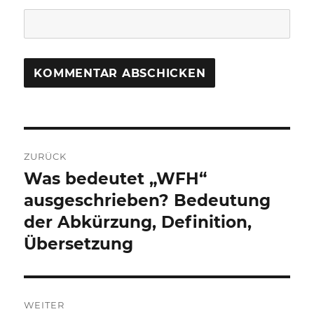
Beitragsnavigation
ZURÜCK
Was bedeutet „WFH“
Vorheriger
Beitrag:
ausgeschrieben? Bedeutung
der Abkürzung, Definition,
Übersetzung
WEITER