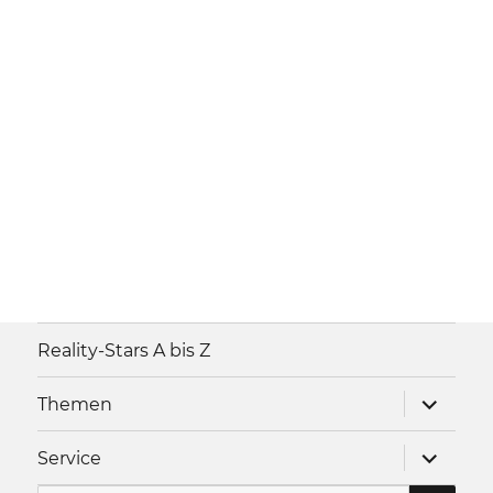
Reality-Stars A bis Z
Unterme
Themen
anzeigen
Unterme
Service
anzeigen
SU