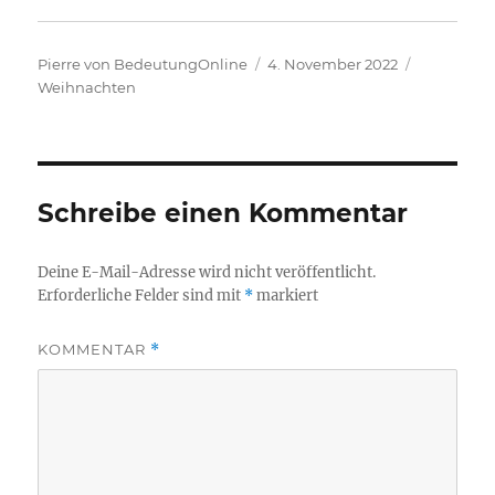
Autor
Veröffentlicht
Kategorie
Pierre von BedeutungOnline
4. November 2022
am
Weihnachten
Schreibe einen Kommentar
Deine E-Mail-Adresse wird nicht veröffentlicht.
Erforderliche Felder sind mit
*
markiert
KOMMENTAR
*