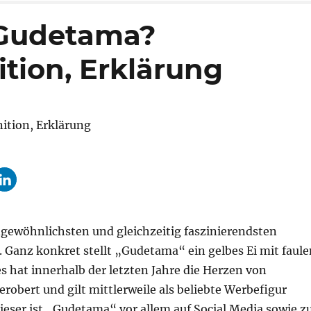
 Gudetama?
tion, Erklärung
gewöhnlichsten und gleichzeitig faszinierendsten
 Ganz konkret stellt „Gudetama“ ein gelbes Ei mit faul
 hat innerhalb der letzten Jahre die Herzen von
obert und gilt mittlerweile als beliebte Werbefigur
ieser ist „Gudetama“ vor allem auf Social Media sowie z