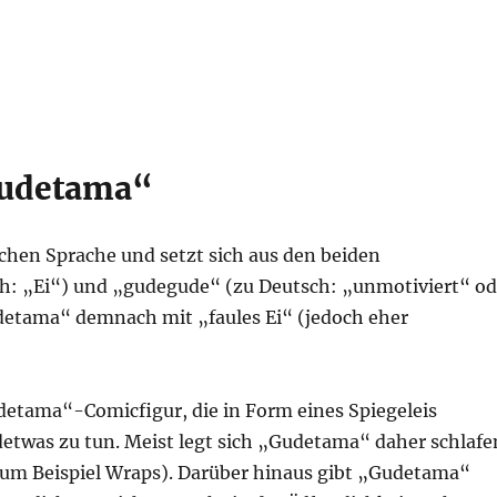
„Gudetama“
hen Sprache und setzt sich aus den beiden
ch: „Ei“) und „gudegude“ (zu Deutsch: „unmotiviert“ od
etama“ demnach mit „faules Ei“ (jedoch eher
detama“-Comicfigur, die in Form eines Spiegeleis
etwas zu tun. Meist legt sich „Gudetama“ daher schlafe
zum Beispiel Wraps). Darüber hinaus gibt „Gudetama“