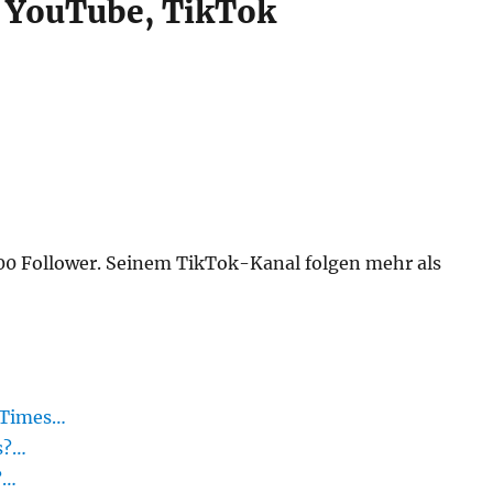
, YouTube, TikTok
00 Follower. Seinem TikTok-Kanal folgen mehr als
y Times…
s?…
?…