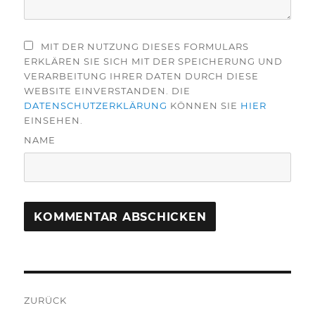
MIT DER NUTZUNG DIESES FORMULARS
ERKLÄREN SIE SICH MIT DER SPEICHERUNG UND
VERARBEITUNG IHRER DATEN DURCH DIESE
WEBSITE EINVERSTANDEN. DIE
DATENSCHUTZERKLÄRUNG
KÖNNEN SIE
HIER
EINSEHEN.
NAME
Beitragsnavigation
ZURÜCK