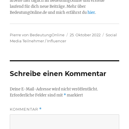
arbeite fast täglich an BedeutungOnline und erstelle
laufend für dich neue Beiträge. Mehr über
BedeutungOnline.de und mich erfährst du
hier
.
Autor
Veröffentlicht
Kategorien
Pierre von BedeutungOnline
25. Oktober 2022
Social
am
Media Teilnehmer / Influencer
Schreibe einen Kommentar
Deine E-Mail-Adresse wird nicht veröffentlicht.
Erforderliche Felder sind mit
*
markiert
KOMMENTAR
*