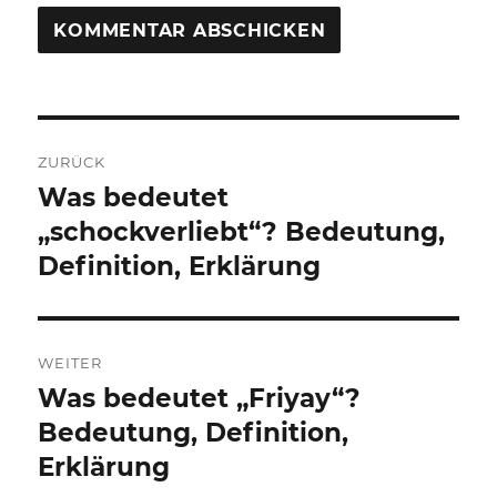
Beitragsnavigation
ZURÜCK
Was bedeutet
Vorheriger
Beitrag:
„schockverliebt“? Bedeutung,
Definition, Erklärung
WEITER
Was bedeutet „Friyay“?
Nächster
Beitrag:
Bedeutung, Definition,
Erklärung