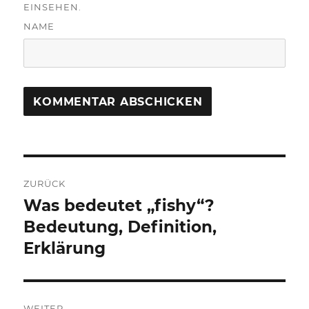
EINSEHEN.
NAME
Beitragsnavigation
ZURÜCK
Was bedeutet „fishy“?
Vorheriger
Beitrag:
Bedeutung, Definition,
Erklärung
WEITER