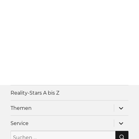
Reality-Stars A bis Z
Unterme
Themen
anzeigen
Unterme
Service
anzeigen
SU
Suche