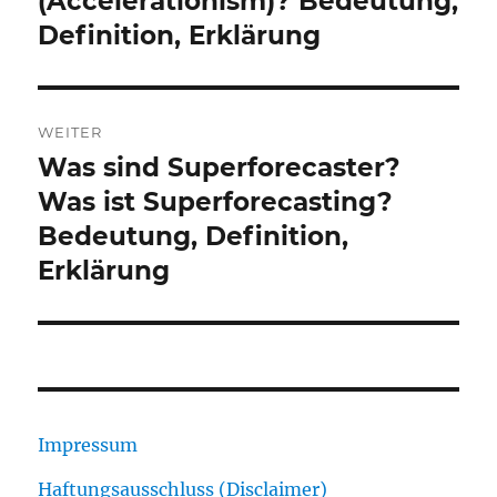
(Accelerationism)? Bedeutung,
Definition, Erklärung
WEITER
Was sind Superforecaster?
Nächster
Beitrag:
Was ist Superforecasting?
Bedeutung, Definition,
Erklärung
Impressum
Haftungsausschluss (Disclaimer)