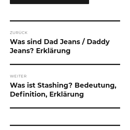
Beitragsnavigation
ZURÜCK
Was sind Dad Jeans / Daddy
Vorheriger
Beitrag:
Jeans? Erklärung
WEITER
Was ist Stashing? Bedeutung,
Nächster
Beitrag:
Definition, Erklärung