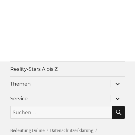
Reality-Stars A bis Z
Unterme
Themen
anzeigen
Unterme
Service
anzeigen
SU
Suche
nach:
Bedeutung Online
Datenschutzerklärung