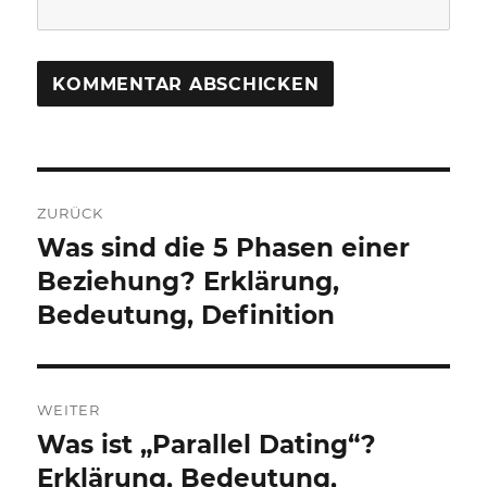
Beitragsnavigation
ZURÜCK
Was sind die 5 Phasen einer
Vorheriger
Beitrag:
Beziehung? Erklärung,
Bedeutung, Definition
WEITER
Was ist „Parallel Dating“?
Nächster
Beitrag:
Erklärung, Bedeutung,