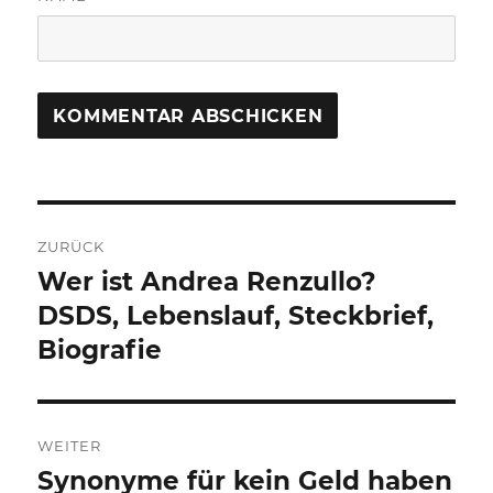
Beitragsnavigation
ZURÜCK
Wer ist Andrea Renzullo?
Vorheriger
Beitrag:
DSDS, Lebenslauf, Steckbrief,
Biografie
WEITER
Synonyme für kein Geld haben
Nächster