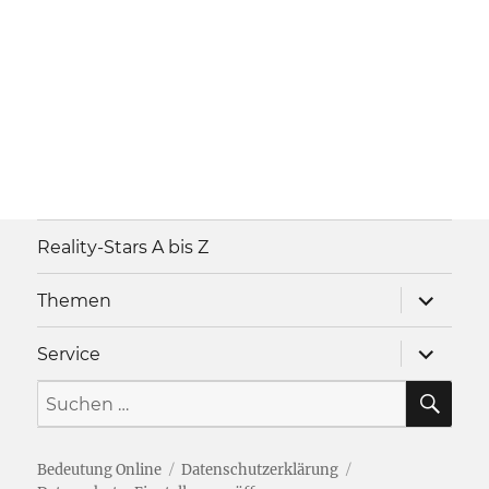
Reality-Stars A bis Z
Unterme
Themen
anzeigen
Unterme
Service
anzeigen
SU
Suche
nach:
Bedeutung Online
Datenschutzerklärung