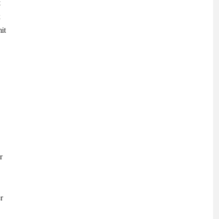
t
k
it
r
r