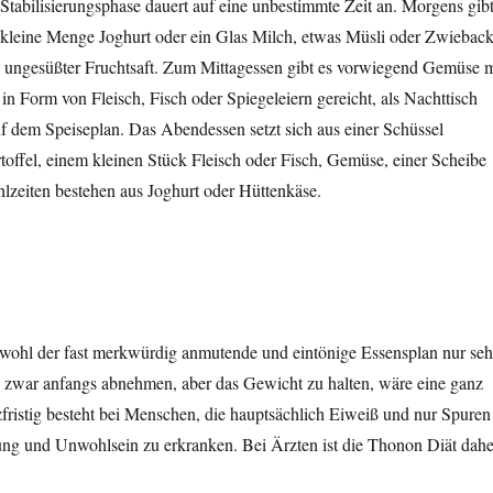
tabilisierungsphase dauert auf eine unbestimmte Zeit an. Morgens gib
 kleine Menge Joghurt oder ein Glas Milch, etwas Müsli oder Zwiebac
 ungesüßter Fruchtsaft. Zum Mittagessen gibt es vorwiegend Gemüse m
orm von Fleisch, Fisch oder Spiegeleiern gereicht, als Nachttisch
f dem Speiseplan. Das Abendessen setzt sich aus einer Schüssel
offel, einem kleinen Stück Fleisch oder Fisch, Gemüse, einer Scheibe
zeiten bestehen aus Joghurt oder Hüttenkäse.
 obwohl der fast merkwürdig anmutende und eintönige Essensplan nur seh
n zwar anfangs abnehmen, aber das Gewicht zu halten, wäre eine ganz
fristig besteht bei Menschen, die hauptsächlich Eiweiß und nur Spuren
fung und Unwohlsein zu erkranken. Bei Ärzten ist die Thonon Diät dahe