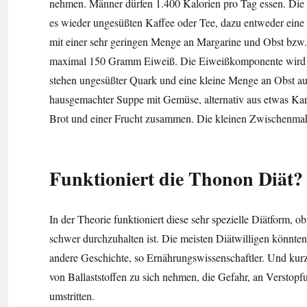
nehmen. Männer dürfen 1.400 Kalorien pro Tag essen. Die S
es wieder ungesüßten Kaffee oder Tee, dazu entweder eine
mit einer sehr geringen Menge an Margarine und Obst bzw.
maximal 150 Gramm Eiweiß. Die Eiweißkomponente wird in F
stehen ungesüßter Quark und eine kleine Menge an Obst au
hausgemachter Suppe mit Gemüse, alternativ aus etwas Kart
Brot und einer Frucht zusammen. Die kleinen Zwischenmahl
Funktioniert die Thonon Diät?
In der Theorie funktioniert diese sehr spezielle Diätform,
schwer durchzuhalten ist. Die meisten Diätwilligen könnte
andere Geschichte, so Ernährungswissenschaftler. Und kurz
von Ballaststoffen zu sich nehmen, die Gefahr, an Verstop
umstritten.