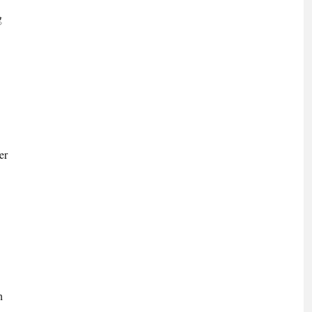
g
er
h