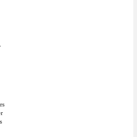
.
rs
er
s