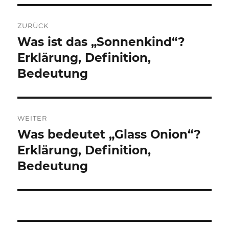
Beitragsnavigation
ZURÜCK
Was ist das „Sonnenkind“?
Vorheriger
Beitrag:
Erklärung, Definition,
Bedeutung
WEITER
Was bedeutet „Glass Onion“?
Nächster
Beitrag:
Erklärung, Definition,
Bedeutung