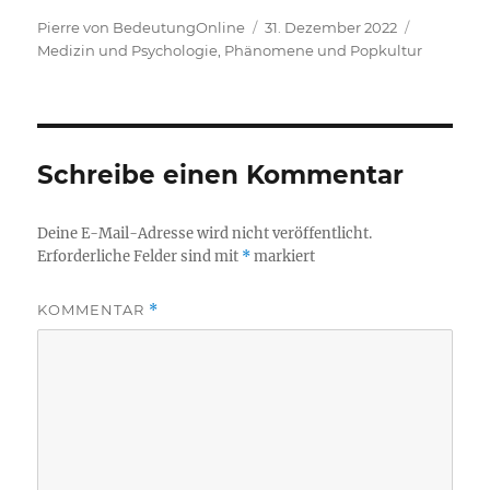
Autor
Veröffentlicht
Kategorie
Pierre von BedeutungOnline
31. Dezember 2022
am
Medizin und Psychologie
,
Phänomene und Popkultur
Schreibe einen Kommentar
Deine E-Mail-Adresse wird nicht veröffentlicht.
Erforderliche Felder sind mit
*
markiert
KOMMENTAR
*