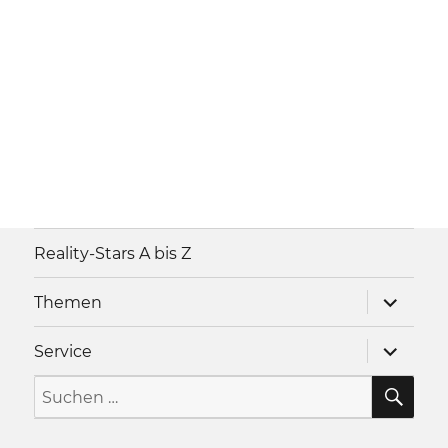
Reality-Stars A bis Z
Unterme
Themen
anzeigen
Unterme
Service
anzeigen
SU
Suche
nach: