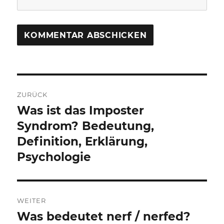
Beitragsnavigation
ZURÜCK
Was ist das Imposter
Vorheriger
Beitrag:
Syndrom? Bedeutung,
Definition, Erklärung,
Psychologie
WEITER
Was bedeutet nerf / nerfed?
Nächster