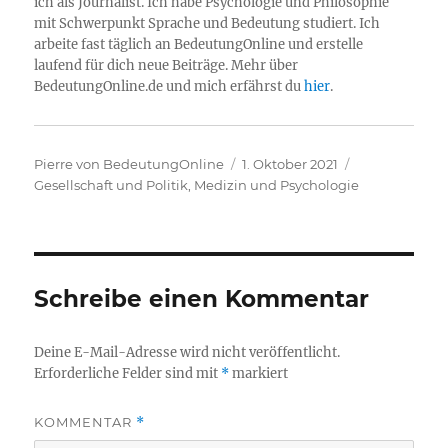
ich als Journalist. Ich habe Psychologie und Philosophie
mit Schwerpunkt Sprache und Bedeutung studiert. Ich
arbeite fast täglich an BedeutungOnline und erstelle
laufend für dich neue Beiträge. Mehr über
BedeutungOnline.de und mich erfährst du
hier
.
Autor
Veröffentlicht
Kategorien
Pierre von BedeutungOnline
1. Oktober 2021
am
Gesellschaft und Politik
,
Medizin und Psychologie
Schreibe einen Kommentar
Deine E-Mail-Adresse wird nicht veröffentlicht.
Erforderliche Felder sind mit
*
markiert
KOMMENTAR
*