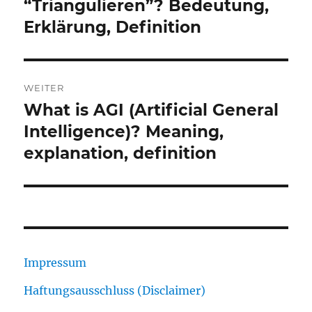
Beitrag:
“Triangulieren”? Bedeutung,
Erklärung, Definition
WEITER
What is AGI (Artificial General
Nächster
Beitrag:
Intelligence)? Meaning,
explanation, definition
Impressum
Haftungsausschluss (Disclaimer)