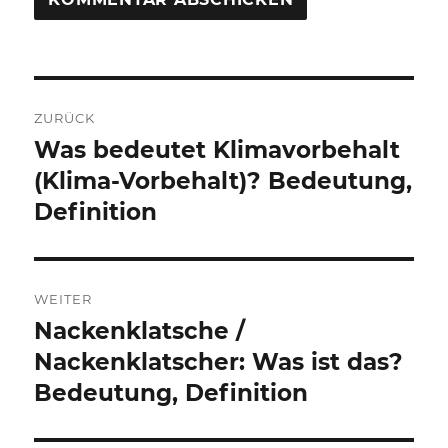
Beitragsnavigation
ZURÜCK
Was bedeutet Klimavorbehalt
Vorheriger
Beitrag:
(Klima-Vorbehalt)? Bedeutung,
Definition
WEITER
Nackenklatsche /
Nächster
Beitrag:
Nackenklatscher: Was ist das?
Bedeutung, Definition