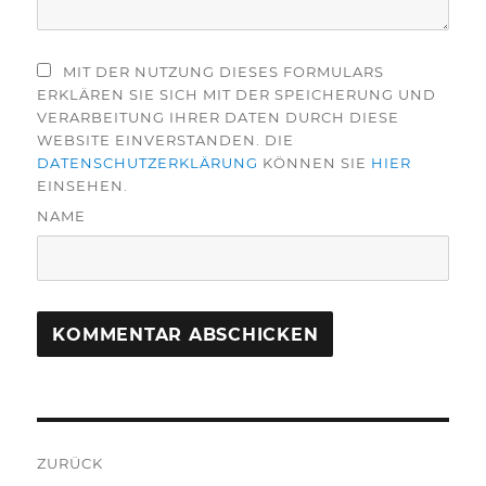
MIT DER NUTZUNG DIESES FORMULARS
ERKLÄREN SIE SICH MIT DER SPEICHERUNG UND
VERARBEITUNG IHRER DATEN DURCH DIESE
WEBSITE EINVERSTANDEN. DIE
DATENSCHUTZERKLÄRUNG
KÖNNEN SIE
HIER
EINSEHEN.
NAME
Beitragsnavigation
ZURÜCK