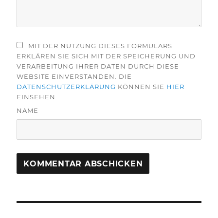
MIT DER NUTZUNG DIESES FORMULARS
ERKLÄREN SIE SICH MIT DER SPEICHERUNG UND
VERARBEITUNG IHRER DATEN DURCH DIESE
WEBSITE EINVERSTANDEN. DIE
DATENSCHUTZERKLÄRUNG
KÖNNEN SIE
HIER
EINSEHEN.
NAME
Beitragsnavigation