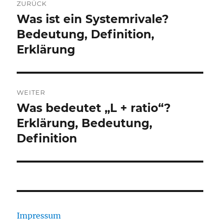
ZURÜCK
Was ist ein Systemrivale?
Vorheriger
Beitrag:
Bedeutung, Definition,
Erklärung
WEITER
Was bedeutet „L + ratio“?
Nächster
Beitrag:
Erklärung, Bedeutung,
Definition
Impressum