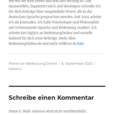
wie wir die Welt sehen und was uns wichtig ist. Das
darzustellen, begeistert mich und deswegen schreibe ich
für dich Beiträge über ausgewählte Worte, die in der
deutschen Sprache gesprochen werden. Seit 2004 arbeite
ich als Journalist. Ich habe Psychologie und Philosophie
mit Schwerpunkt Sprache und Bedeutung studiert. Ich
arbeite fast täglich an BedeutungOnline und erstelle
laufend für dich neue Beiträge. Mehr über
BedeutungOnline.de und mich erfährst du
hier
.
Autor
Veröffentlicht
Kategorie
Pierre von BedeutungOnline
6. September 2023
am
Italiano
Schreibe einen Kommentar
Deine E-Mail-Adresse wird nicht veröffentlicht.