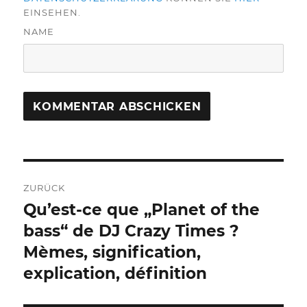
EINSEHEN.
NAME
Beitragsnavigation
ZURÜCK
Qu’est-ce que „Planet of the
Vorheriger
Beitrag:
bass“ de DJ Crazy Times ?
Mèmes, signification,
explication, définition