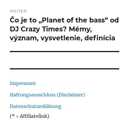
WEITER
Čo je to „Planet of the bass“ od
Nächster
Beitrag:
DJ Crazy Times? Mémy,
význam, vysvetlenie, definícia
Impressum
Haftungsausschluss (Disclaimer)
Datenschutzerklärung
(* = Affiliatelink)