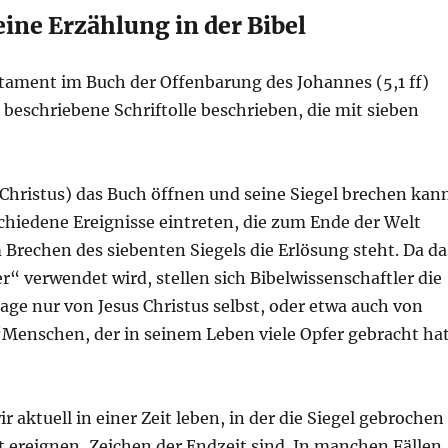
eine Erzählung in der Bibel
tament im Buch der Offenbarung des Johannes (5,1 ff)
n beschriebene Schriftolle beschrieben, die mit sieben
 Christus) das Buch öffnen und seine Siegel brechen kann
chiedene Ereignisse eintreten, die zum Ende der Welt
Brechen des siebenten Siegels die Erlösung steht. Da da
r“ verwendet wird, stellen sich Bibelwissenschaftler die
age nur von Jesus Christus selbst, oder etwa auch von
enschen, der in seinem Leben viele Opfer gebracht ha
r aktuell in einer Zeit leben, in der die Siegel gebrochen
it ereignen, Zeichen der Endzeit sind. In manchen Fällen