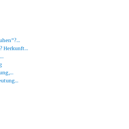
sruhen"?…
? Herkunft…
-…
g
rung,…
deutung…