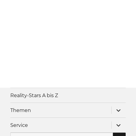
Reality-Stars A bis Z
Unterme
Themen
anzeigen
Unterme
Service
anzeigen
SU