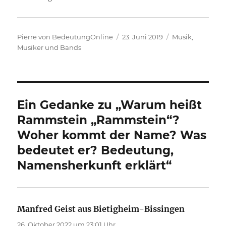
Autor
Veröffentlicht
Kategorien
Pierre von BedeutungOnline
23. Juni 2019
Musik,
am
Musiker und Bands
Ein Gedanke zu „Warum heißt
Rammstein „Rammstein“?
Woher kommt der Name? Was
bedeutet er? Bedeutung,
Namensherkunft erklärt“
Manfred Geist aus Bietigheim-Bissingen
sagt:
26. Oktober 2022 um 23:01 Uhr