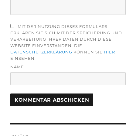
MIT DER NUTZUNG DIESES FORMULARS
ERKLÄREN SIE SICH MIT DER SPEICHERUNG UND
VERARBEITUNG IHRER DATEN DURCH DIESE
WEBSITE EINVERSTANDEN. DIE
DATENSCHUTZERKLÄRUNG
KÖNNEN SIE
HIER
EINSEHEN.
NAME
Beitragsnavigation