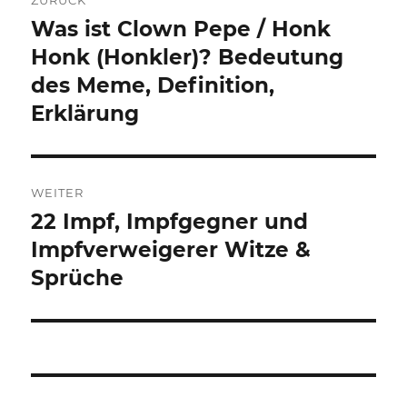
ZURÜCK
Was ist Clown Pepe / Honk
Vorheriger
Beitrag:
Honk (Honkler)? Bedeutung
des Meme, Definition,
Erklärung
WEITER
22 Impf, Impfgegner und
Nächster
Beitrag:
Impfverweigerer Witze &
Sprüche