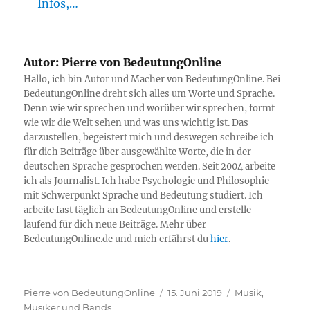
Infos,…
Autor:
Pierre von BedeutungOnline
Hallo, ich bin Autor und Macher von BedeutungOnline. Bei
BedeutungOnline dreht sich alles um Worte und Sprache.
Denn wie wir sprechen und worüber wir sprechen, formt
wie wir die Welt sehen und was uns wichtig ist. Das
darzustellen, begeistert mich und deswegen schreibe ich
für dich Beiträge über ausgewählte Worte, die in der
deutschen Sprache gesprochen werden. Seit 2004 arbeite
ich als Journalist. Ich habe Psychologie und Philosophie
mit Schwerpunkt Sprache und Bedeutung studiert. Ich
arbeite fast täglich an BedeutungOnline und erstelle
laufend für dich neue Beiträge. Mehr über
BedeutungOnline.de und mich erfährst du
hier
.
Autor
Veröffentlicht
Kategorien
Pierre von BedeutungOnline
15. Juni 2019
Musik,
am
Musiker und Bands