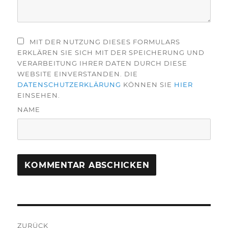
MIT DER NUTZUNG DIESES FORMULARS
ERKLÄREN SIE SICH MIT DER SPEICHERUNG UND
VERARBEITUNG IHRER DATEN DURCH DIESE
WEBSITE EINVERSTANDEN. DIE
DATENSCHUTZERKLÄRUNG
KÖNNEN SIE
HIER
EINSEHEN.
NAME
Beitragsnavigation
ZURÜCK