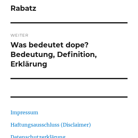
Rabatz
Vorheriger
Beitrag:
WEITER
Was bedeutet dope?
Nächster
Beitrag:
Bedeutung, Definition,
Erklärung
Impressum
Haftungsausschluss (Disclaimer)
Datenschutzerklärung