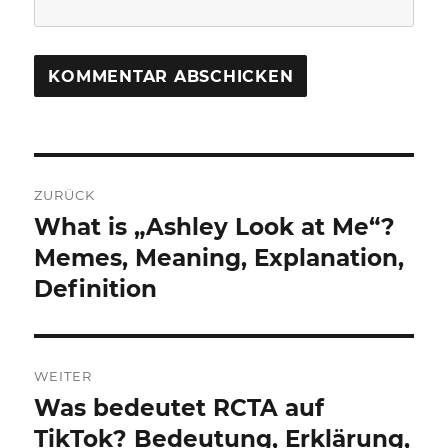
Beitragsnavigation
ZURÜCK
What is „Ashley Look at Me“?
Vorheriger
Beitrag:
Memes, Meaning, Explanation,
Definition
WEITER
Was bedeutet RCTA auf
Nächster
Beitrag:
TikTok? Bedeutung, Erklärung,