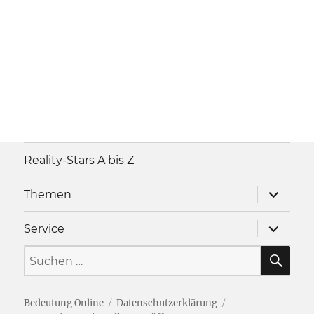
Reality-Stars A bis Z
Unterme
Themen
anzeigen
Unterme
Service
anzeigen
SU
Suche
nach:
Bedeutung Online
Datenschutzerklärung