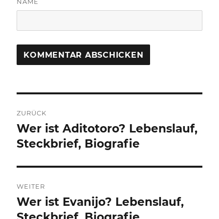
NAME
Beitragsnavigation
ZURÜCK
Wer ist Aditotoro? Lebenslauf,
Vorheriger
Beitrag:
Steckbrief, Biografie
WEITER
Wer ist Evanijo? Lebenslauf,
Nächster
Beitrag:
Steckbrief, Biografie