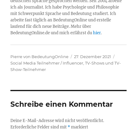
deutschen Sprache gesprochen werden. Seit 2004 arbeite
ich als Journalist. Ich habe Psychologie und Philosophie
mit Schwerpunkt Sprache und Bedeutung studiert. Ich
arbeite fast täglich an BedeutungOnline und erstelle
laufend für dich neue Beiträge. Mehr über
BedeutungOnline.de und mich erfährst du
hier
.
Autor
Veröffentlicht
Kategorie
Pierre von BedeutungOnline
27. Dezember 2021
am
Social Media Teilnehmer / Influencer
,
TV-Shows und TV-
Show-Teilnehmer
Schreibe einen Kommentar
Deine E-Mail-Adresse wird nicht veröffentlicht.
Erforderliche Felder sind mit
*
markiert