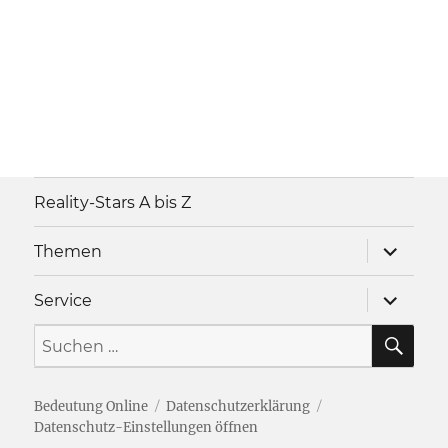
Reality-Stars A bis Z
Unterme
Themen
anzeigen
Unterme
Service
anzeigen
SU
Suche
nach:
Bedeutung Online
Datenschutzerklärung
Datenschutz-Einstellungen öffnen