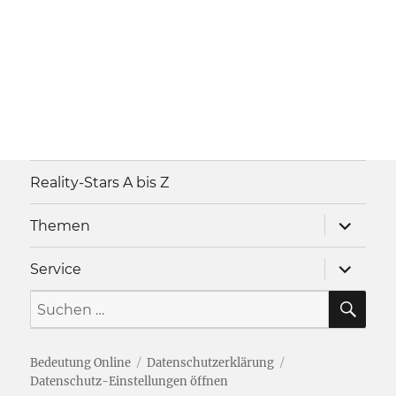
Reality-Stars A bis Z
Unterme
Themen
anzeigen
Unterme
Service
anzeigen
SU
Suche
nach:
Bedeutung Online
Datenschutzerklärung
Datenschutz-Einstellungen öffnen