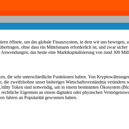
üren öffnete, um das globale Finanzsystem, in dem wir uns bewegen, aus
u übertragen, ohne dass ein Mittelsmann erforderlich ist, und zwar sic
ie Anwendungen, das heute eine Marktkapitalisierung von rund 300 Mill
ken, die sehr unterschiedliche Funktionen haben. Von Kryptowährungen
n, die zweifelsohne unser bisheriges Wirtschaftsverständnis verändern 
Utility Token sind notwendig, um in einem bestimmten Ökosystem (Bloc
echtliche Eigentum an einem digitalen oder physischen Vermögenswert, 
tzten Jahren an Popularität gewonnen haben.