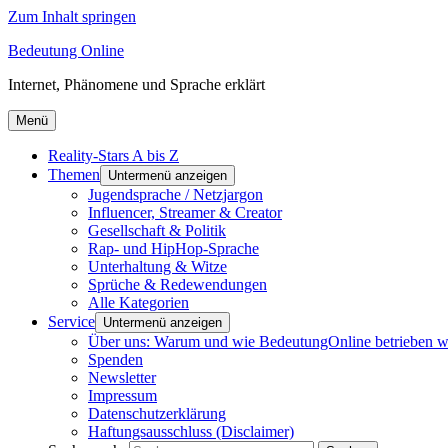
Zum Inhalt springen
Bedeutung Online
Internet, Phänomene und Sprache erklärt
Menü
Reality-Stars A bis Z
Themen
Untermenü anzeigen
Jugendsprache / Netzjargon
Influencer, Streamer & Creator
Gesellschaft & Politik
Rap- und HipHop-Sprache
Unterhaltung & Witze
Sprüche & Redewendungen
Alle Kategorien
Service
Untermenü anzeigen
Über uns: Warum und wie BedeutungOnline betrieben w
Spenden
Newsletter
Impressum
Datenschutzerklärung
Haftungsausschluss (Disclaimer)