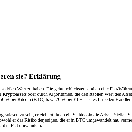
ieren sie? Erklärung
en stabilen Wert zu halten. Die gebräuchlichsten sind an eine Fiat-Wäh
yptoassets oder durch Algorithmen, die den stabilen Wert des Assets g
on 50 % bei Bitcoin (BTC) bzw. 70 % bei ETH – ist es für jeden Händler 
gewiesen zu sein, erleichtert ihnen ein Stablecoin die Arbeit. Stellen
wohl er das Risiko derjenigen, die er in BTC umgewandelt hat, vermeid
icht in Fiat umwandeln.