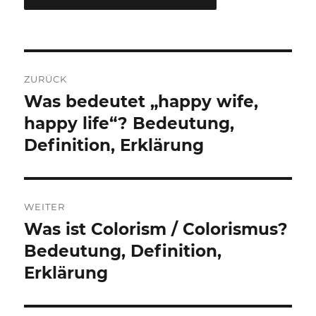
Beitragsnavigation
ZURÜCK
Was bedeutet „happy wife,
Vorheriger
Beitrag:
happy life“? Bedeutung,
Definition, Erklärung
WEITER
Was ist Colorism / Colorismus?
Nächster
Beitrag:
Bedeutung, Definition,
Erklärung