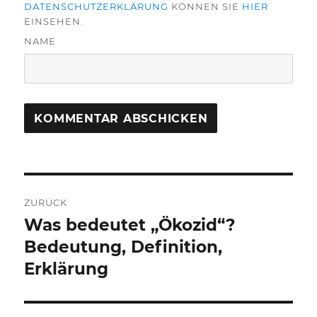
DATENSCHUTZERKLÄRUNG
KÖNNEN SIE
HIER
EINSEHEN.
NAME
Beitragsnavigation
ZURÜCK
Was bedeutet „Ökozid“?
Vorheriger
Beitrag:
Bedeutung, Definition,
Erklärung